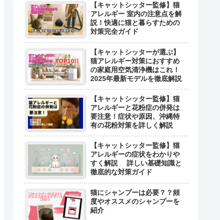
【キャットシッター監修】猫
アレルギー 室内の注意点を解
説！快適に猫と暮らすための
対策完全ガイド
【キャットシッターが選ぶ】
猫アレルギー対策におすすめ
の家庭用空気清浄機はこれ！
2025年最新モデルを徹底解説
【キャットシッター監修】猫
アレルギーと花粉症の併発は
要注意！症状や原因、沖縄特
有の花粉対策を詳しく解説
【キャットシッター監修】猫
アレルギーの症状をわかりや
すく解説 詳しい基礎知識と
徹底的な対策ガイド
猫にシャンプーは必要？？頻
度やオススメのシャンプーを
紹介