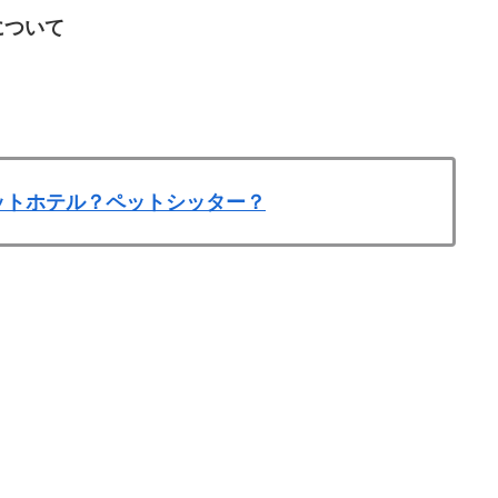
について
ットホテル？ペットシッター？