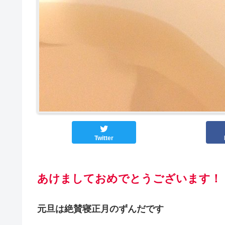
Twitter
あけましておめでとうございます
！
元旦は絶賛寝正月のずんだです